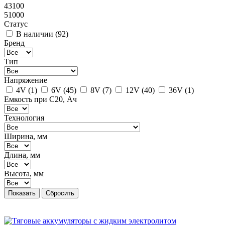
43100
51000
Статус
В наличии (
92
)
Бренд
Тип
Напряжение
4V (
1
)
6V (
45
)
8V (
7
)
12V (
40
)
36V (
1
)
Емкость при C20, Ач
Технология
Ширина, мм
Длина, мм
Высота, мм