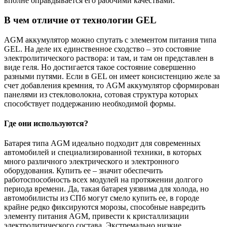
вполне оправдывается его рабочими качествами.
В чем отличие от технологии GEL
AGM аккумулятор можно спутать с элементом питания типа
GEL. На деле их единственное сходство – это состояние
электролитического раствора: и там, и там он представлен в
виде геля. Но достигается такое состояние совершенно
разными путями. Если в GEL он имеет консистенцию желе за
счет добавления кремния, то AGM аккумулятор сформирован
панелями из стекловолокна, сотовая структура которых
способствует поддержанию необходимой формы.
Где они используются?
Батарея типа AGM идеально подходит для современных
автомобилей и специализированной техники, в которых
много различного электрического и электронного
оборудования. Купить ее – значит обеспечить
работоспособность всех модулей на протяжении долгого
периода времени. Да, такая батарея уязвима для холода, но
автомобилисты из СПб могут смело купить ее, в городе
крайне редко фиксируются морозы, способные навредить
элементу питания AGM, привести к кристаллизации
электролитического состава. Экстремально низкие