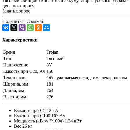
Тяговый свинцово-кислотный аккумулятор глубокого разряда с 
цена по запросу
Задать вопрос
Поделиться ссылкой:
Характеристики
Бренд
Trojan
Тип
Тяговый
Напряжение
8V
Емкость при C20, Ач
150
Технология
Обслуживаемая с жидким электролитом
Ширина, мм
181
Длина, мм
264
Высота, мм
276
Емкость при С5 125 Ач
Емкость при С100 167 Ач
Мощность (кВт/ч@100ч) 1.34 кВт
Вес 26 кг