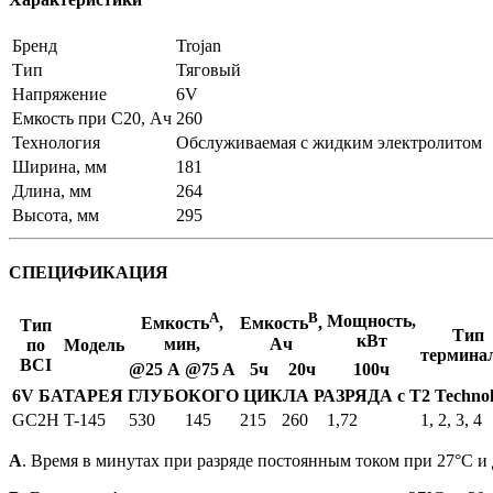
Бренд
Trojan
Тип
Тяговый
Напряжение
6V
Емкость при C20, Ач
260
Технология
Обслуживаемая с жидким электролитом
Ширина, мм
181
Длина, мм
264
Высота, мм
295
СПЕЦИФИКАЦИЯ
A
B
Мощ­ность,
Ем­кость
,
Ем­кость
,
Тип
Тип
кВт
мин,
Ач
по
Мо­дель
тер­ми­на
BCI
@25 А
@75 A
5ч
20ч
100ч
6V БА­ТА­РЕЯ ГЛУБОКОГО ЦИКЛА РАЗРЯДА с T2 Techno
GC2H
T-145
530
145
215
260
1,72
1, 2, 3, 4
А
. Время в минутах при разряде постоянным током при 27°C и 