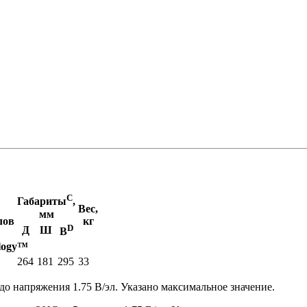
C
Га­ба­ри­ты
,
Вес,
мм
­лов
кг
D
Д
Ш
В
logy™
264
181
295
33
до напряжения 1.75 В/эл. Указано максимальное значение.