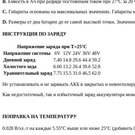
B
. Емкость в Ач при разряде постоянным током при 27°C за 20 ч
C.
Габариты основаны на максимальных значениях. Габариты мог
D.
Размеры от дна батареи до ее самой высокой точки. Значени
ИНСТРУКЦИЯ ПО ЗАРЯДУ
Напряжение заряда при Т=25°C
Напряжение системы
6V
12V
24V
36V
48V
Дневной заряд
7.40
14.8
29.6
44.4
59.2
Холостого хода
6.60
13.2
26.4
39.6
52.8
Уравнительный заряд
7.75
15.5
31.0
46,5
62.0
Не устанавливать и не заряжать АКБ в закрытых и невентили
Как недостаточный, так и избыточный заряд аккумулятора мож
ПОПРАВКА НА ТЕМПЕРАТУРУ
0.028 В/эл.-т на каждые 5.55°C выше или ниже 25°C (добавить 0