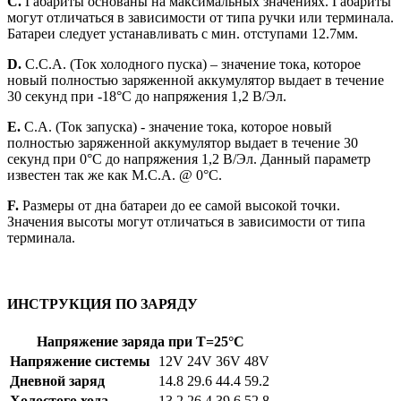
C.
Габариты основаны на максимальных значениях. Габариты
могут отличаться в зависимости от типа ручки или терминала.
Батареи следует устанавливать с мин. отступами 12.7мм.
D.
C.C.A. (Ток холодного пуска) – значение тока, которое
новый полностью заряженной аккумулятор выдает в течение
30 секунд при -18°С до напряжения 1,2 В/Эл.
E.
C.A. (Ток запуска) - значение тока, которое новый
полностью заряженной аккумулятор выдает в течение 30
секунд при 0°С до напряжения 1,2 В/Эл. Данный параметр
известен так же как M.C.A. @ 0°С.
F.
Размеры от дна батареи до ее самой высокой точки.
Значения высоты могут отличаться в зависимости от типа
терминала.
ИНСТРУКЦИЯ ПО ЗАРЯДУ
Напряжение заряда при Т=25°C
Напряжение системы
12V
24V
36V
48V
Дневной заряд
14.8
29.6
44.4
59.2
Холостого хода
13.2
26.4
39.6
52.8