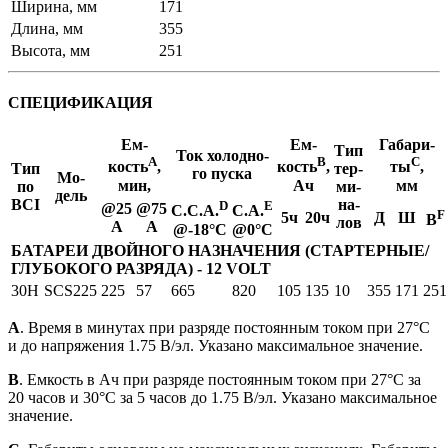
Ширина, мм
171
Длина, мм
355
Высота, мм
251
СПЕЦИФИКАЦИЯ
Ем­
Ем­
Га­ба­ри­
Тип
Ток хо­лод­но­
A
B
C
кость
,
кость
,
ты
,
Тип
тер­
го пус­ка
Мо­
мин,
Ач
мм
по
ми­
дель
BCI
на­
D
E
@25
@75
C.C.A.
C.A.
F
5ч
20ч
Д
Ш
В
лов
A
A
@-18°С
@0°С
БАТАРЕИ ДВОЙНОГО НАЗНАЧЕНИЯ (СТАРТЕРНЫЕ/
ГЛУБОКОГО РАЗРЯДА) - 12 VOLT
30H
SCS225
225
57
665
820
105
135
10
355
171
251
А
. Время в минутах при разряде постоянным током при 27°C
и до напряжения 1.75 В/эл. Указано максимальное значение.
B
. Емкость в Ач при разряде постоянным током при 27°C за
20 часов и 30°C за 5 часов до 1.75 В/эл. Указано максимальное
значение.