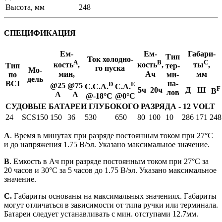
Высота, мм
248
СПЕЦИФИКАЦИЯ
Ем­
Ем­
Га­ба­ри­
Тип
Ток хо­лод­но­
A
B
C
кость
,
кость
,
ты
,
Тип
тер­
го пус­ка
Мо­
мин,
Ач
мм
по
ми­
дель
BCI
на­
D
E
@25
@75
C.C.A.
C.A.
F
5ч
20ч
Д
Ш
В
лов
A
A
@-18°С
@0°С
СУДОВЫЕ БАТАРЕИ ГЛУБОКОГО РАЗРЯДА - 12 VOLT
24
SCS150
150
36
530
650
80
100
10
286
171
248
А
. Время в минутах при разряде постоянным током при 27°C
и до напряжения 1.75 В/эл. Указано максимальное значение.
B
. Емкость в Ач при разряде постоянным током при 27°C за
20 часов и 30°C за 5 часов до 1.75 В/эл. Указано максимальное
значение.
C.
Габариты основаны на максимальных значениях. Габариты
могут отличаться в зависимости от типа ручки или терминала.
Батареи следует устанавливать с мин. отступами 12.7мм.