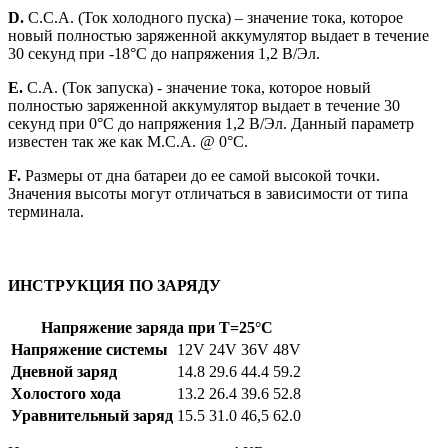
D.
C.C.A. (Ток холодного пуска) – значение тока, которое
новый полностью заряженной аккумулятор выдает в течение
30 секунд при -18°С до напряжения 1,2 В/Эл.
E.
C.A. (Ток запуска) - значение тока, которое новый
полностью заряженной аккумулятор выдает в течение 30
секунд при 0°С до напряжения 1,2 В/Эл. Данный параметр
известен так же как M.C.A. @ 0°С.
F.
Размеры от дна батареи до ее самой высокой точки.
Значения высоты могут отличаться в зависимости от типа
терминала.
ИНСТРУКЦИЯ ПО ЗАРЯДУ
Напряжение заряда при Т=25°C
Напряжение системы
12V
24V
36V
48V
Дневной заряд
14.8
29.6
44.4
59.2
Холостого хода
13.2
26.4
39.6
52.8
Уравнительный заряд
15.5
31.0
46,5
62.0