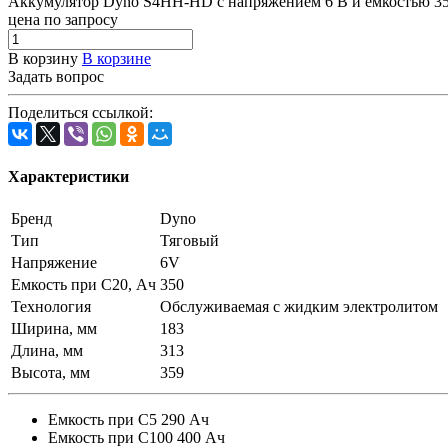
Аккумулятор Dyno S4HH-HD с напряжением 6 В и емкостью 350
цена по запросу
В корзину
В корзине
Задать вопрос
Поделиться ссылкой:
Характеристики
Бренд
Dyno
Тип
Тяговый
Напряжение
6V
Емкость при C20, Ач
350
Технология
Обслуживаемая с жидким электролитом
Ширина, мм
183
Длина, мм
313
Высота, мм
359
Емкость при С5 290 Ач
Емкость при С100 400 Ач