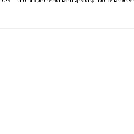
 Ач — это свинцово-кислотная батарея открытого типа с возмо