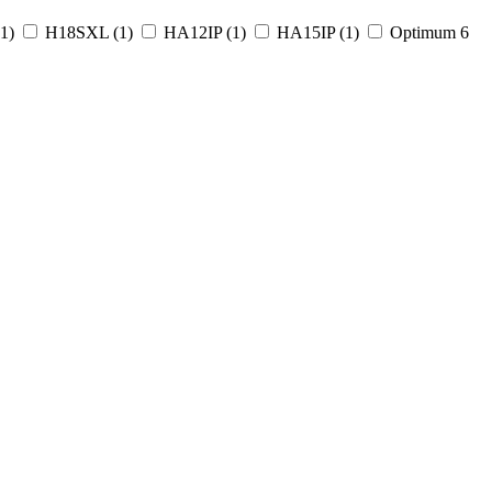
1
)
H18SXL (
1
)
HA12IP (
1
)
HA15IP (
1
)
Optimum 6