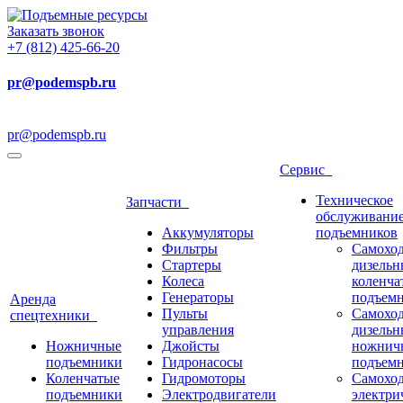
Заказать звонок
+7 (812) 425-66-20
pr@podemspb.ru
pr@podemspb.ru
Сервис
Техническое
Запчасти
обслуживани
Аккумуляторы
подъемников
Фильтры
Самохо
Стартеры
дизельн
Колеса
коленча
Генераторы
подъем
Аренда
Пульты
Самохо
спецтехники
управления
дизельн
Ножничные
Джойсты
ножнич
подъемники
Гидронасосы
подъем
Коленчатые
Гидромоторы
Самохо
подъемники
Электродвигатели
электри