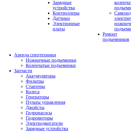
Зарядные
коленча
устройства
подъем
Контроллеры
Самохо
Датчики
электри
Электронные
ножнич
платы
подъем
Ремонт
подъемников
Аренда спецтехники
Ножничные подъемники
Коленчатые подъемники
Запчасти
Аккумуляторы
Фильтры
Стартеры
Колеса
Генераторы
Пульты управления
Джойсты
Гидронасосы
Гидромоторы
Электродвигатели
Зарядные устройства