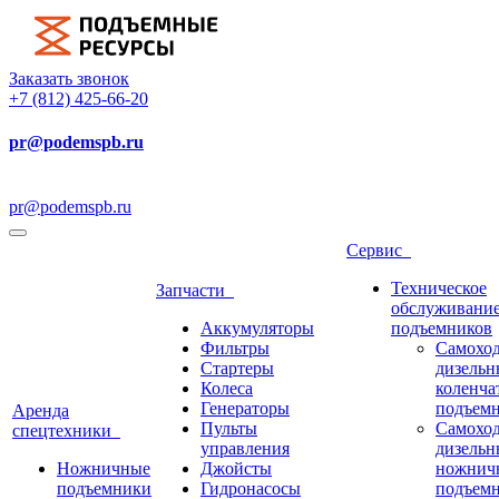
Заказать звонок
+7 (812) 425-66-20
pr@podemspb.ru
pr@podemspb.ru
Сервис
Техническое
Запчасти
обслуживани
Аккумуляторы
подъемников
Фильтры
Самохо
Стартеры
дизельн
Колеса
коленча
Генераторы
подъем
Аренда
Пульты
Самохо
спецтехники
управления
дизельн
Ножничные
Джойсты
ножнич
подъемники
Гидронасосы
подъем