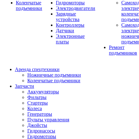
Коленчатые
Гидромоторы
Самохо
подъемники
Электродвигатели
электри
Зарядные
коленча
устройства
подъем
Контроллеры
Самохо
Датчики
электри
Электронные
ножнич
платы
подъем
Ремонт
подъемников
Аренда спецтехники
Ножничные подъемники
Коленчатые подъемники
Запчасти
Аккумуляторы
Фильтры
Стартеры
Колеса
Генераторы
Пульты управления
Джойсты
Гидронасосы
Гидромоторы