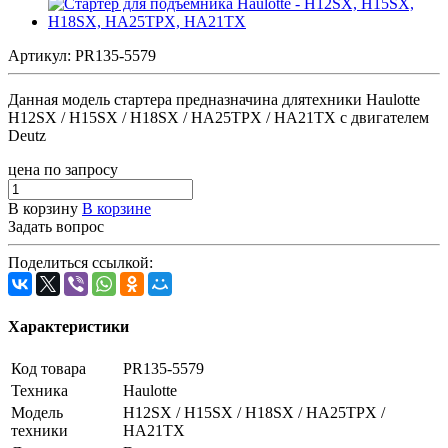
Артикул:
PR135-5579
Данная модель стартера предназначина длятехники Haulotte
H12SX / H15SX / H18SX / HA25TPX / HA21TX c двигателем
Deutz
цена по запросу
В корзину
В корзине
Задать вопрос
Поделиться ссылкой:
Характеристики
Код товара
PR135-5579
Техника
Haulotte
Модель
H12SX / H15SX / H18SX / HA25TPX /
техники
HA21TX