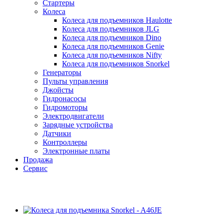
Стартеры
Колеса
Колеса для подъемников Haulotte
Колеса для подъемников JLG
Колеса для подъемников Dino
Колеса для подъемников Genie
Колеса для подъемников Nifty
Колеса для подъемников Snorkel
Генераторы
Пульты управления
Джойсты
Гидронасосы
Гидромоторы
Электродвигатели
Зарядные устройства
Датчики
Контроллеры
Электронные платы
Продажа
Сервис